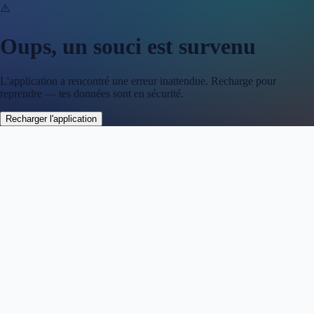
⚠️
Oups, un souci est survenu
L'application a rencontré une erreur inattendue. Recharge pour
reprendre — tes données sont en sécurité.
Recharger l'application