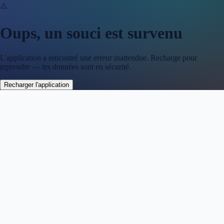
⚠️
Oups, un souci est survenu
L'application a rencontré une erreur inattendue. Recharge pour
reprendre — tes données sont en sécurité.
Recharger l'application