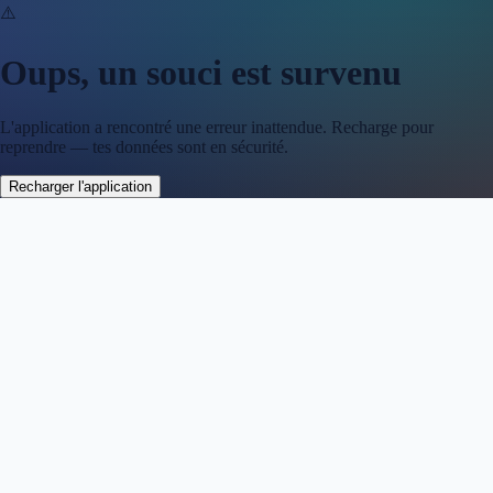
⚠️
Oups, un souci est survenu
L'application a rencontré une erreur inattendue. Recharge pour
reprendre — tes données sont en sécurité.
Recharger l'application