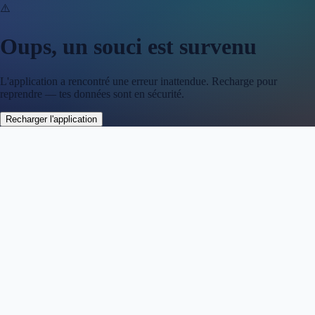
⚠️
Oups, un souci est survenu
L'application a rencontré une erreur inattendue. Recharge pour
reprendre — tes données sont en sécurité.
Recharger l'application