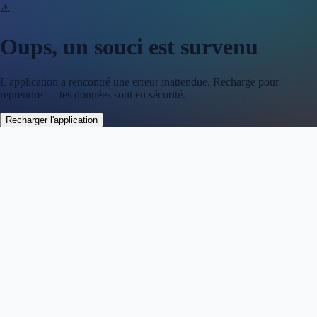
⚠️
Oups, un souci est survenu
L'application a rencontré une erreur inattendue. Recharge pour
reprendre — tes données sont en sécurité.
Recharger l'application