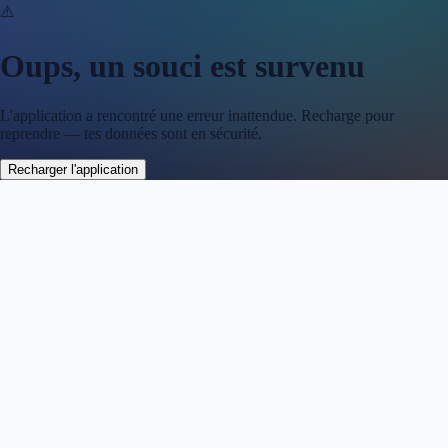
⚠️
Oups, un souci est survenu
L'application a rencontré une erreur inattendue. Recharge pour
reprendre — tes données sont en sécurité.
Recharger l'application