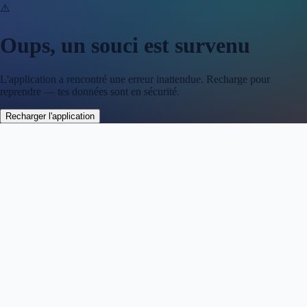
⚠️
Oups, un souci est survenu
L'application a rencontré une erreur inattendue. Recharge pour
reprendre — tes données sont en sécurité.
Recharger l'application