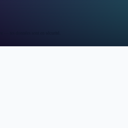
re — tes données sont en sécurité.