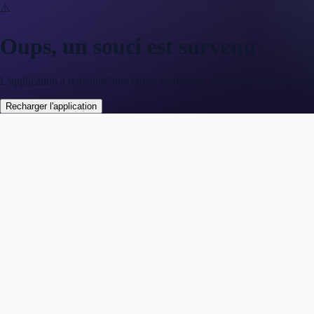
⚠️
Oups, un souci est survenu
L'application a rencontré une erreur inattendue. Recharge pour reprend
Recharger l'application