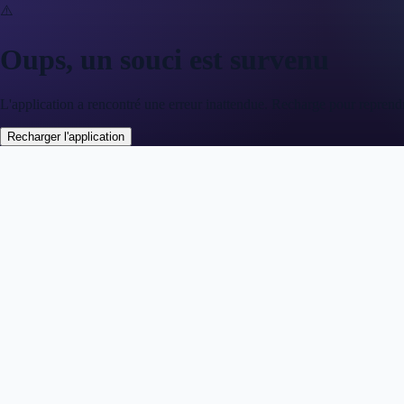
⚠️
Oups, un souci est survenu
L'application a rencontré une erreur inattendue. Recharge pour reprend
Recharger l'application