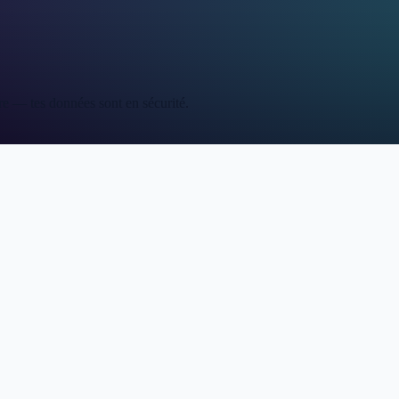
re — tes données sont en sécurité.