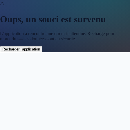
⚠️
Oups, un souci est survenu
L'application a rencontré une erreur inattendue. Recharge pour
reprendre — tes données sont en sécurité.
Recharger l'application