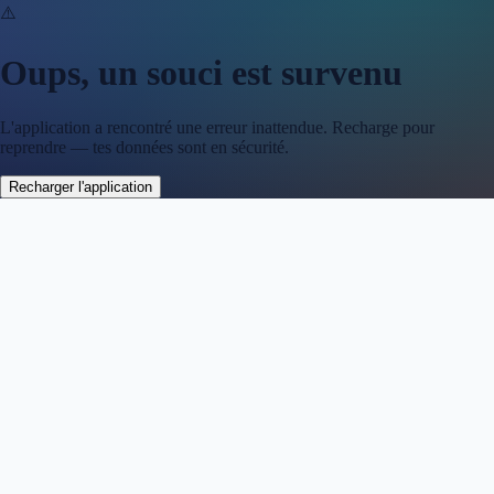
⚠️
Oups, un souci est survenu
L'application a rencontré une erreur inattendue. Recharge pour
reprendre — tes données sont en sécurité.
Recharger l'application