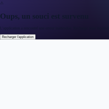
⚠️
Oups, un souci est survenu
L'application a rencontré une erreur inattendue. Recharge pour reprend
Recharger l'application