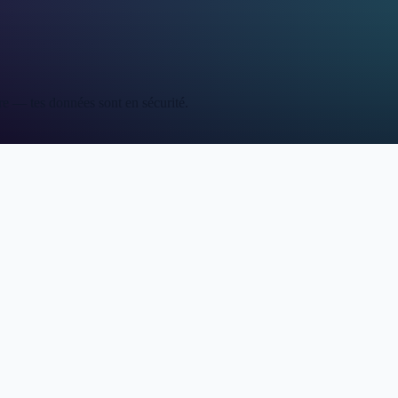
re — tes données sont en sécurité.