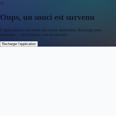
⚠️
Oups, un souci est survenu
L'application a rencontré une erreur inattendue. Recharge pour
reprendre — tes données sont en sécurité.
Recharger l'application