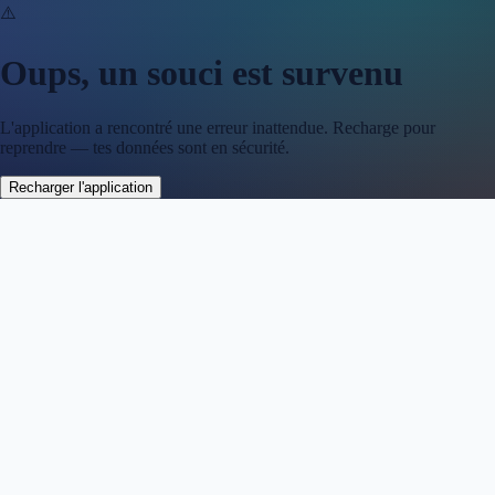
⚠️
Oups, un souci est survenu
L'application a rencontré une erreur inattendue. Recharge pour
reprendre — tes données sont en sécurité.
Recharger l'application