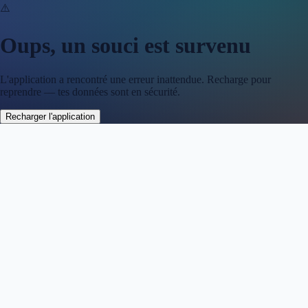
⚠️
Oups, un souci est survenu
L'application a rencontré une erreur inattendue. Recharge pour
reprendre — tes données sont en sécurité.
Recharger l'application