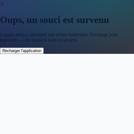
⚠️
Oups, un souci est survenu
L'application a rencontré une erreur inattendue. Recharge pour
reprendre — tes données sont en sécurité.
Recharger l'application