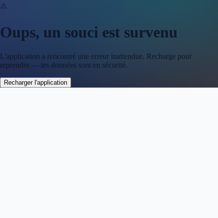
⚠️
Oups, un souci est survenu
L'application a rencontré une erreur inattendue. Recharge pour
reprendre — tes données sont en sécurité.
Recharger l'application