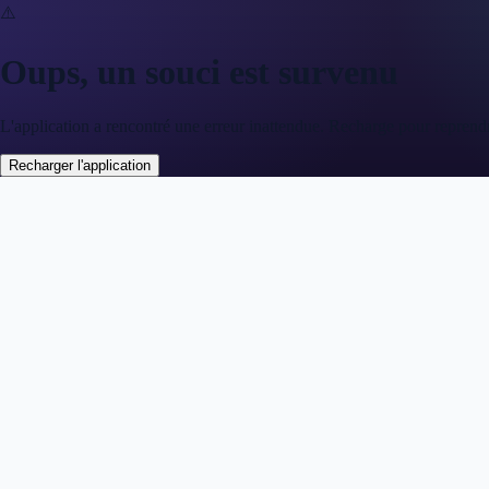
⚠️
Oups, un souci est survenu
L'application a rencontré une erreur inattendue. Recharge pour reprend
Recharger l'application