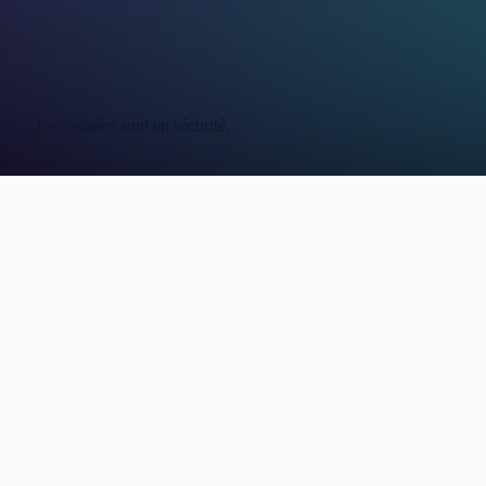
re — tes données sont en sécurité.