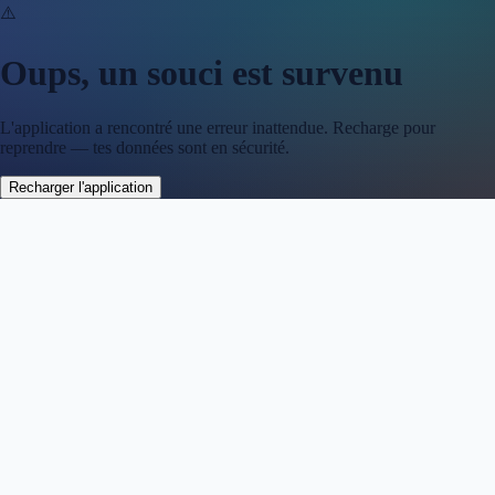
⚠️
Oups, un souci est survenu
L'application a rencontré une erreur inattendue. Recharge pour
reprendre — tes données sont en sécurité.
Recharger l'application