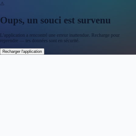
⚠️
Oups, un souci est survenu
L'application a rencontré une erreur inattendue. Recharge pour
reprendre — tes données sont en sécurité.
Recharger l'application