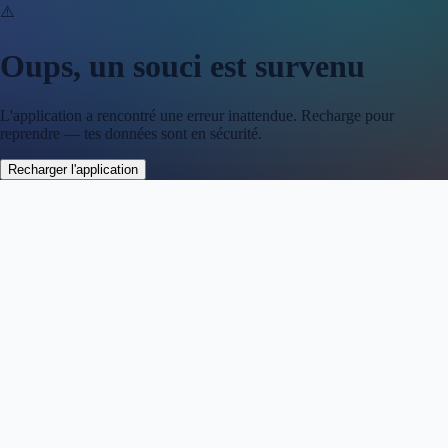
⚠️
Oups, un souci est survenu
L'application a rencontré une erreur inattendue. Recharge pour
reprendre — tes données sont en sécurité.
Recharger l'application