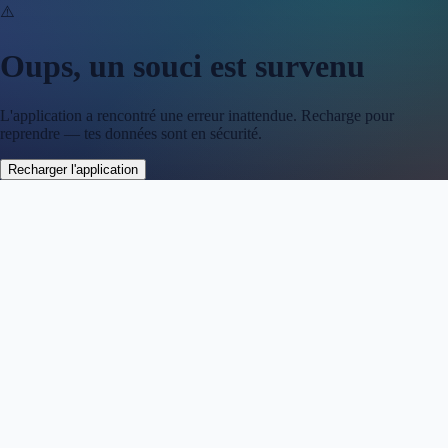
⚠️
Oups, un souci est survenu
L'application a rencontré une erreur inattendue. Recharge pour
reprendre — tes données sont en sécurité.
Recharger l'application