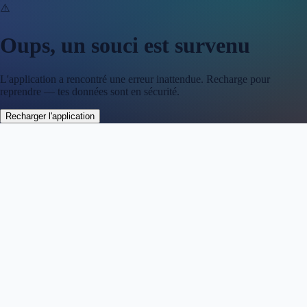
⚠️
Oups, un souci est survenu
L'application a rencontré une erreur inattendue. Recharge pour
reprendre — tes données sont en sécurité.
Recharger l'application