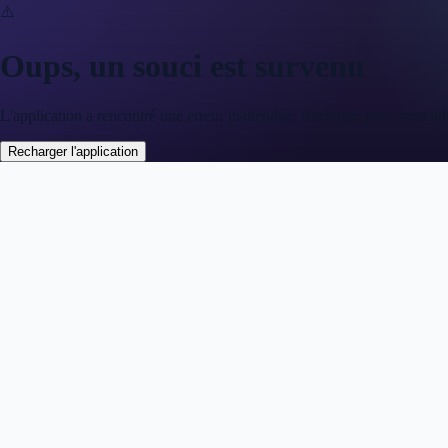
⚠️
Oups, un souci est survenu
L'application a rencontré une erreur inattendue. Recharge pour reprend
Recharger l'application