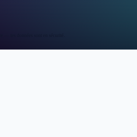
re — tes données sont en sécurité.