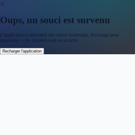
⚠️
Oups, un souci est survenu
L'application a rencontré une erreur inattendue. Recharge pour
reprendre — tes données sont en sécurité.
Recharger l'application