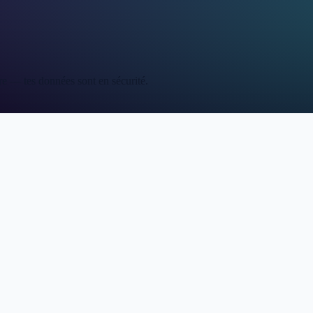
re — tes données sont en sécurité.