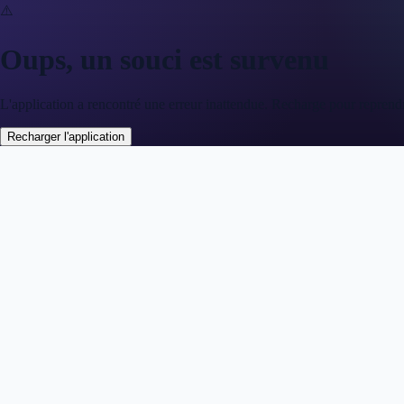
⚠️
Oups, un souci est survenu
L'application a rencontré une erreur inattendue. Recharge pour reprend
Recharger l'application