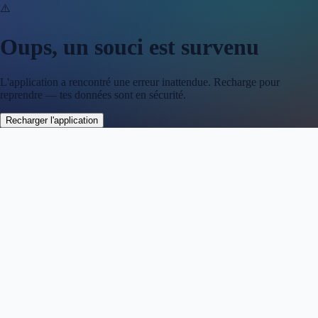
⚠️
Oups, un souci est survenu
L'application a rencontré une erreur inattendue. Recharge pour
reprendre — tes données sont en sécurité.
Recharger l'application