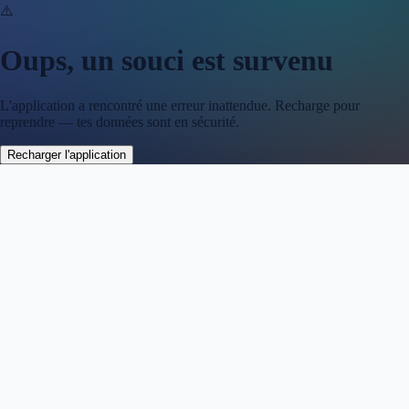
⚠️
Oups, un souci est survenu
L'application a rencontré une erreur inattendue. Recharge pour
reprendre — tes données sont en sécurité.
Recharger l'application