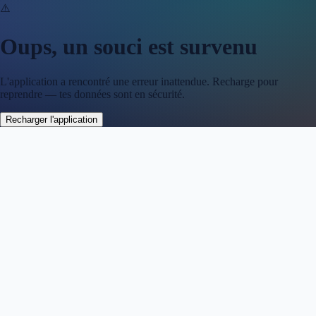
⚠️
Oups, un souci est survenu
L'application a rencontré une erreur inattendue. Recharge pour
reprendre — tes données sont en sécurité.
Recharger l'application